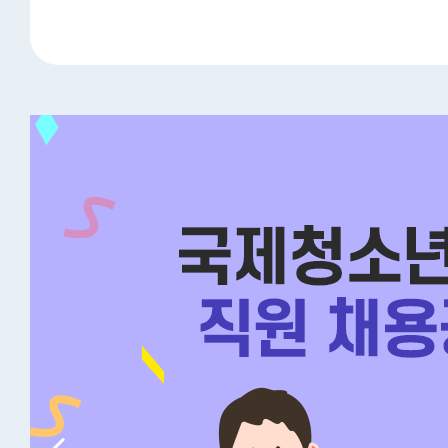
·아주일보·낀떼아주)과 업무협약 체결