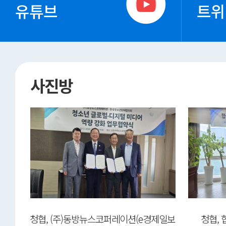
유튜브
트위
사진방
ep-
청협, (주)동방뉴스코퍼레이션(e경제일보
청협,