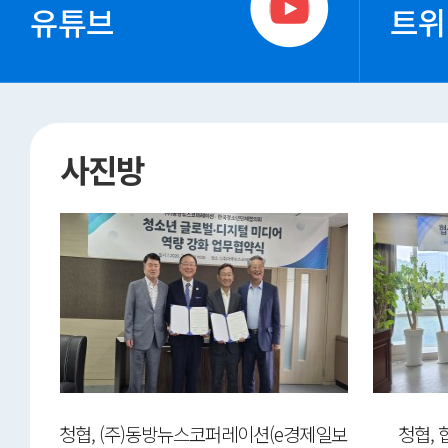
유튜브
트위
사진방
ep-
청협, (주)동방뉴스코퍼레이션(e경제일보
청협,