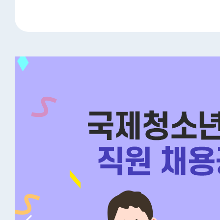
·아주일보·낀떼아주)과 업무협약 체결