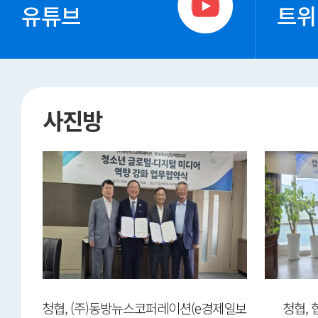
유튜브
트위
사진방
ep-
청협, (주)동방뉴스코퍼레이션(e경제일보
청협,