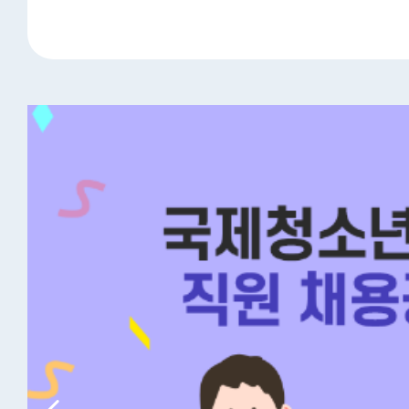
·아주일보·낀떼아주)과 업무협약 체결