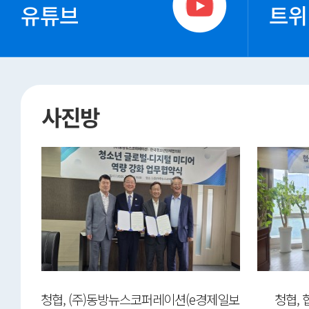
유튜브
트위
사진방
ep-
청협, (주)동방뉴스코퍼레이션(e경제일보
청협,