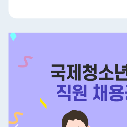
·아주일보·낀떼아주)과 업무협약 체결