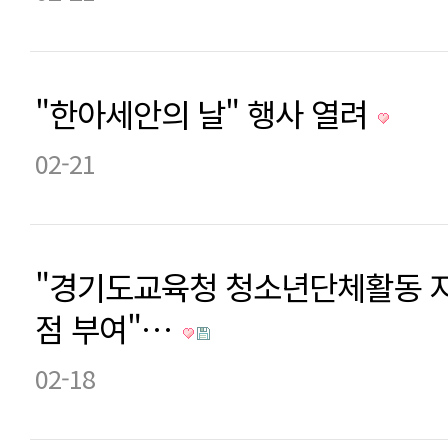
"한아세안의 날" 행사 열려
02-21
"경기도교육청 청소년단체활동 
점 부여"…
02-18