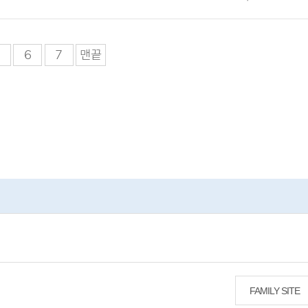
6
7
맨끝
FAMILY SITE