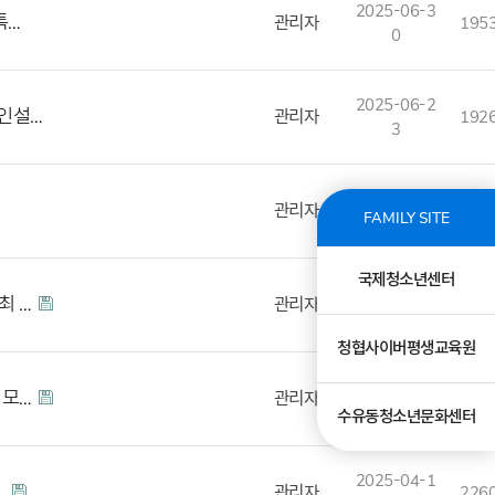
2025-06-3
특…
관리자
195
0
2025-06-2
인설…
관리자
192
3
2025-06-2
관리자
184
FAMILY SITE
3
국제청소년센터
2025-06-1
최 …
관리자
191
7
청협사이버평생교육원
2025-05-1
 모…
관리자
211
2
수유동청소년문화센터
2025-04-1
…
관리자
226