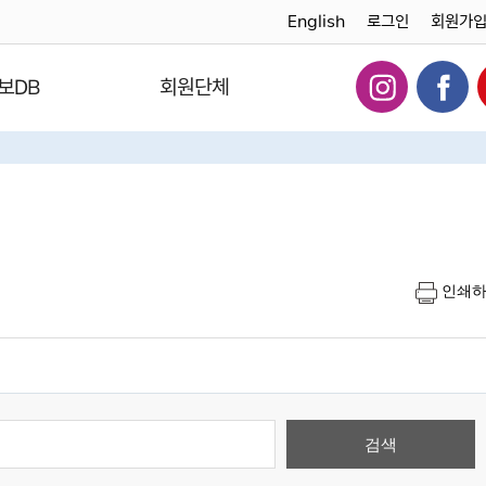
English
로그인
회원가
보DB
회원단체
인쇄