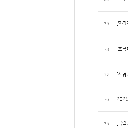
[환경
79
[초록
78
[환경
77
202
76
[국립
75