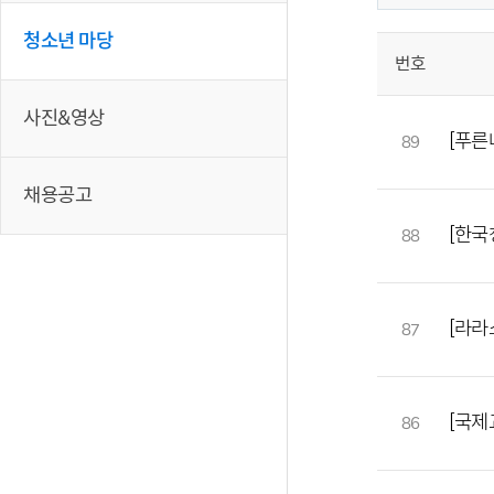
청소년 마당
번호
사진&영상
[푸른
89
채용공고
[한국
88
[라라
87
[국제
86