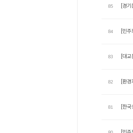
[경기
85
[민주
84
[대교
83
[환경
82
[한국
81
[민주
80