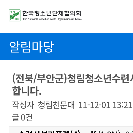
알림마당
(전북/부안군)청림청소년수련
합니다.
작성자
청림천문대
11-12-01 13:21
글
0건