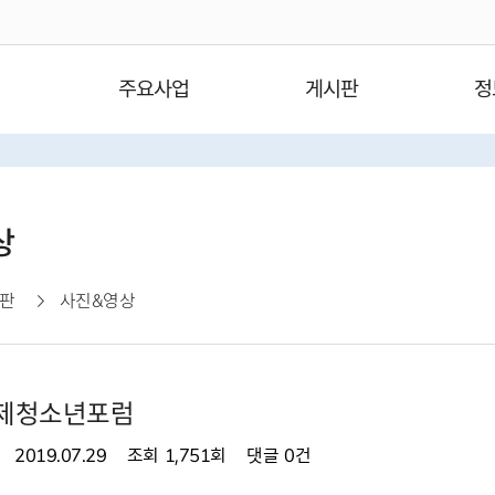
주요사업
게시판
정
상
판
사진&영상
국제청소년포럼
2019.07.29
조회
1,751회
댓글
0건