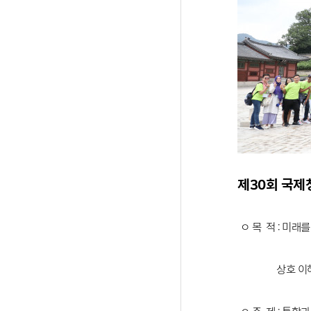
제30회 국제청
ㅇ 목 적 : 미래
상호 이해 도