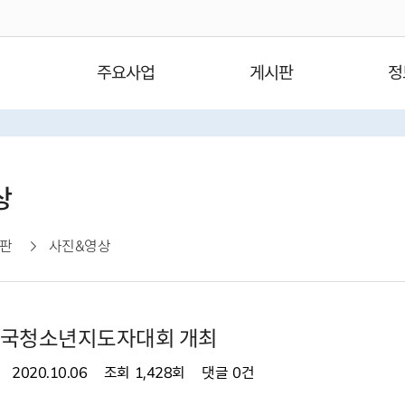
주요사업
게시판
정
상
판
사진&영상
 전국청소년지도자대회 개최
2020.10.06
조회
1,428회
댓글
0건