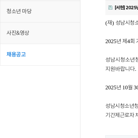
[서현] 202
청소년 마당
재
성남시청소
(
)
사진&영상
년 제
회
2025
4
채용공고
성남시청소년
지원바랍니다
.
년
월
2025
10
3
성남시청소년청
기간제근로자 