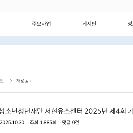
주요사업
게시판
정
판
채용공고
청소년청년재단 서현유스센터 2025년 제4회 
2025.10.30
조회
1,885회
댓글
0건