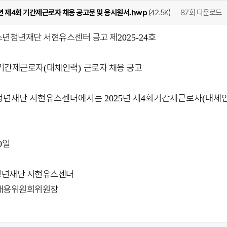
87회 다운로드
5년 제4회 기간제근로자 채용 공고문 및 응시원서.hwp
(42.5K)
년청년재단 서현유스센터 공고 제
호
2025-24
 기간제근로자
대체인력
근로자 채용 공고
(
)
청년재단 서현유스센터에서는
년 제
회기간제근로자
대체
2025
4
(
일
0
년재단 서현유스센터
채용위원회위원장