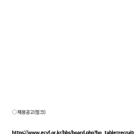
○ 채용공고(링크)
https://www.gcyf.or.kr/bbs/board.php?bo_table=recru