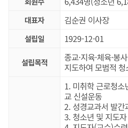
6,434명(청소년 6,1
회원수
김순권 이사장
대표자
1929-12-01
설립일
종교·지육·체육·봉
설립목적
지도하여 모범적 청
1. 미취학 근로청
교 신설운동
2. 성경교과서 발간
3. 청소년 및 지도
4. 지도자(교수)수