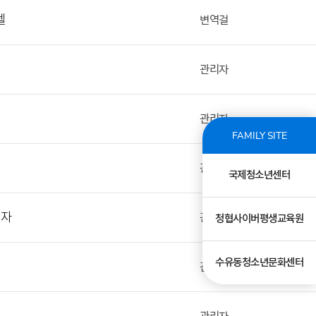
텔
변역걸
관리자
관리자
FAMILY SITE
관리자
국제청소년센터
십자
관리자
청협사이버평생교육원
수유동청소년문화센터
관리자