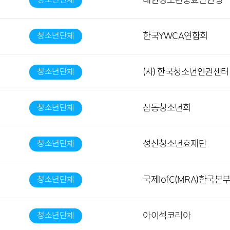
대한청소년충효단연맹
청소년단체
한국YWCA연합회
청소년단체
(사) 한국청소년인권센터
청소년단체
삼동청소년회
청소년단체
성산청소년효재단
청소년단체
국제IofC(MRA)한국본
청소년단체
아이섹코리아