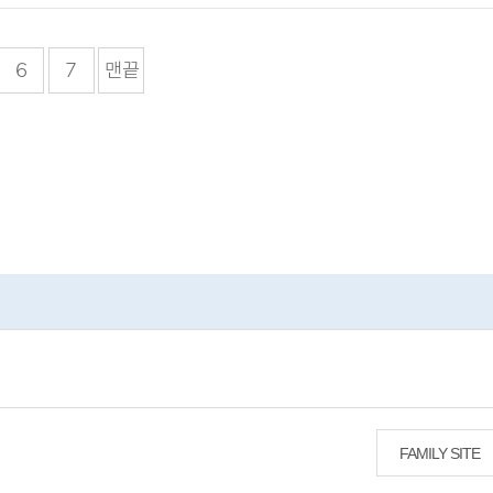
6
7
맨끝
FAMILY SITE