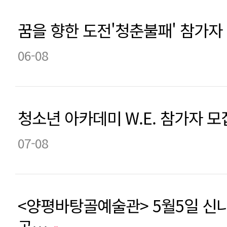
꿈을 향한 도전'청춘불패' 참가자 모
06-08
청소년 아카데미 W.E. 참가자 
07-08
<양평바탕골예술관> 5월5일 신
공…