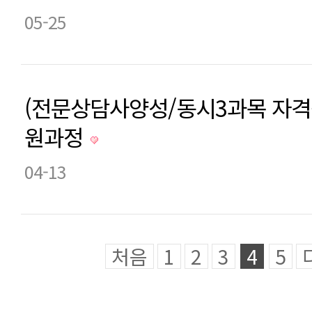
05-25
(전문상담사양성/동시3과목 자격
원과정
04-13
처음
1
2
3
4
5