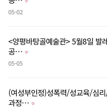
05-02
<양평바탕골예술관> 5월8일 발레
공…
05-05
(여성부인정)성폭력/성교육/심리
과정…