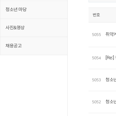
청소년 마당
번호
사진&영상
취약계
5055
채용공고
[Re
5054
청소년
5053
청소년
5052