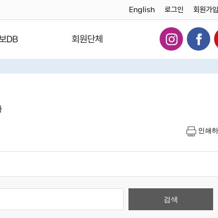
English
로그인
회원가
보DB
회원단체
다
인쇄