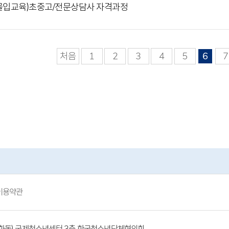
몰입교육)초중고/전문상담사 자격과정
처음
1
2
3
4
5
6
7
이용약관
(방화동) 국제청소년센터 3층 한국청소년단체협의회