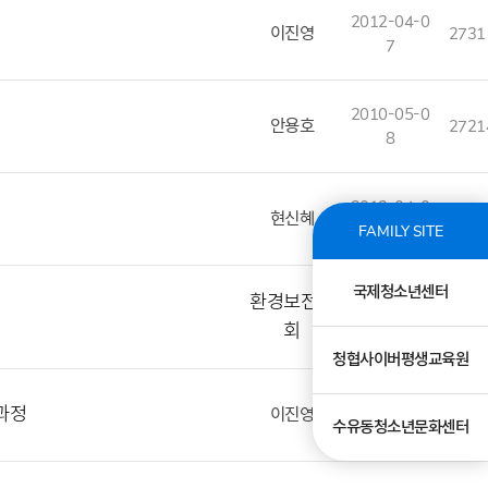
2012-04-0
이진영
2731
7
2010-05-0
안용호
2721
8
2012-04-0
현신혜
2707
6
FAMILY SITE
국제청소년센터
환경보전협
2003-12-0
2701
회
2
청협사이버평생교육원
2010-01-2
과정
이진영
2569
수유동청소년문화센터
9