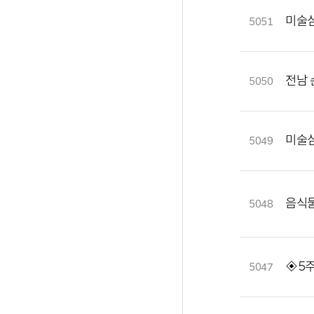
미술
5051
전남 
5050
미술심
5049
음식
5048
◈5
5047