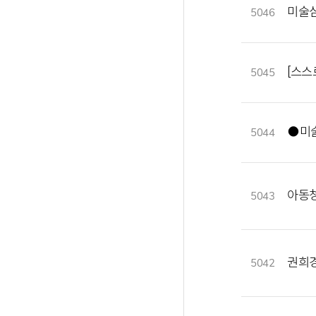
미술심
5046
[스스
5045
●미
5044
아동청
5043
권희경
5042