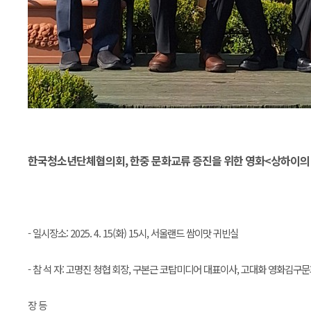
한국청소년단체협의회, 한중 문화교류 증진을 위한 영화<상하이의 
- 일시장소: 2025. 4. 15(화) 15시, 서울랜드 쌈이맛 귀빈실
- 참 석 자: 고명진 청협 회장, 구본근 코탑미디어 대표이사, 고대화 영화김
장 등