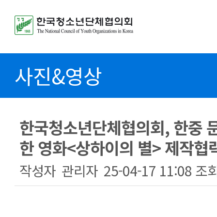
사진&영상
한국청소년단체협의회, 한중 문
한 영화<상하이의 별> 제작협
작성자
관리자
25-04-17 11:08
조