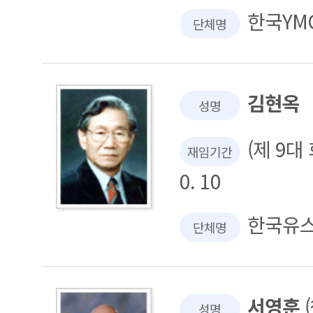
한국YM
단체명
김현옥
성명
(제 9대 회
재임기간
0. 10
한국유
단체명
서영훈
(
성명