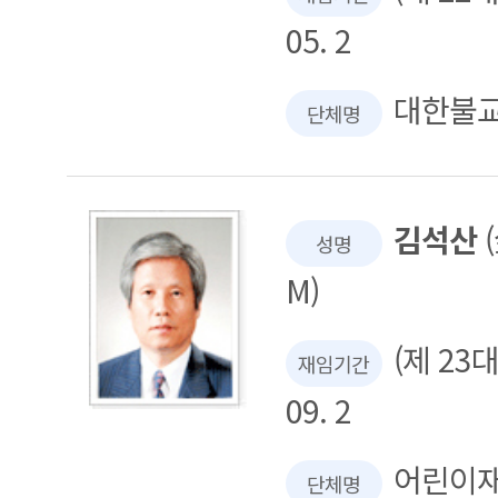
05. 2
대한불
단체명
김석산
(
성명
M)
(제 23대 
재임기간
09. 2
어린이
단체명