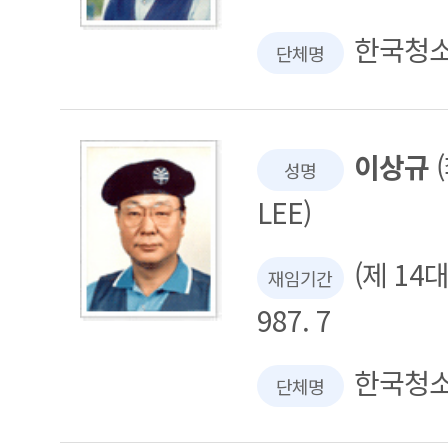
한국청
단체명
이상규
(
성명
LEE)
(제 14대 
재임기간
987. 7
한국청
단체명