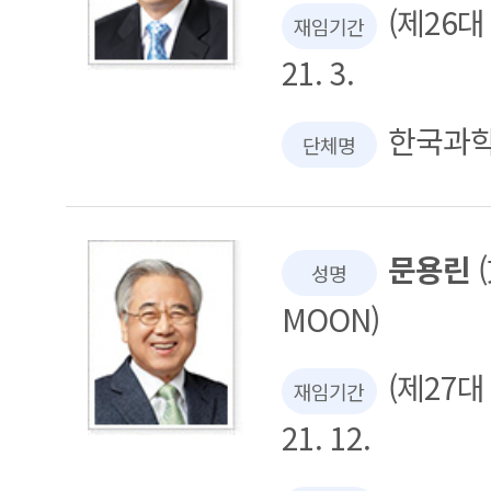
(제26대 회
재임기간
21. 3.
한국과
단체명
문용린
(
성명
MOON)
(제27대 회
재임기간
21. 12.