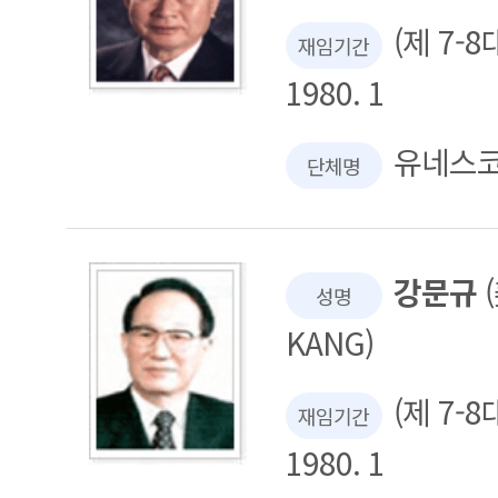
(제 7-8대
재임기간
1980. 1
유네스
단체명
강문규
(
성명
KANG)
(제 7-8대
재임기간
1980. 1