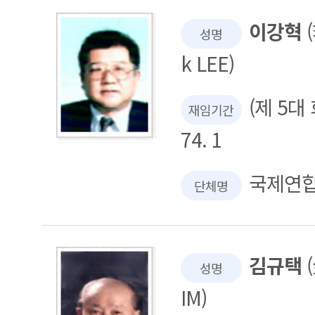
이강혁
(
성명
k LEE)
(제 5대 회
재임기간
74. 1
국제연
단체명
김규택
(
성명
IM)