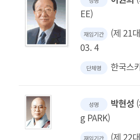
성명
EE)
(제 21대 
재임기간
03. 4
한국스
단체명
박현성
(
성명
g PARK)
(제 22대 
재임기간