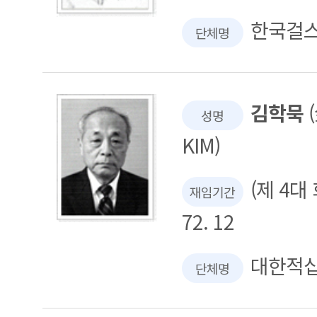
한국걸
단체명
김학묵
(
성명
KIM)
(제 4대 회
재임기간
72. 12
대한적
단체명