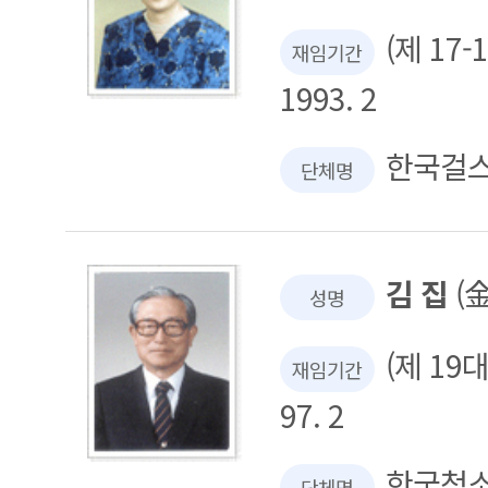
(제 17-
재임기간
1993. 2
한국걸
단체명
김 집
(金
성명
(제 19대 
재임기간
97. 2
한국청
단체명