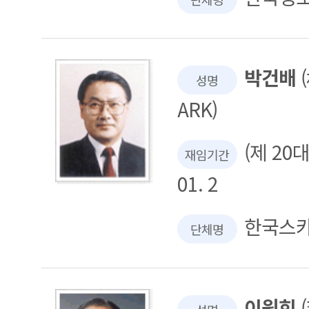
박건배
(
성명
ARK)
(제 20대 
재임기간
01. 2
한국스
단체명
이원희
(