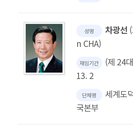
차광선
(
성명
n CHA)
(제 24대 
재임기간
13. 2
세계도덕
단체명
국본부