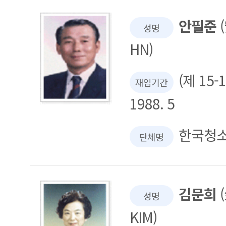
안필준
(
성명
HN)
(제 15-
재임기간
1988. 5
한국청
단체명
김문희
(
성명
KIM)