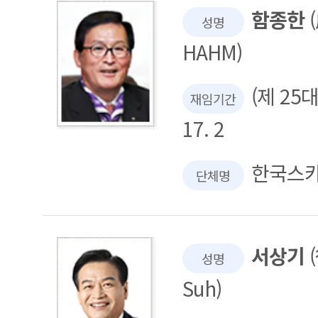
함종한
(
성명
HAHM)
(제 25대 
재임기간
17. 2
한국스
단체명
서상기
(
성명
Suh)