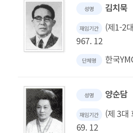
김치묵
성명
(제1-2대
재임기간
967. 12
한국YM
단체명
양순담
성명
(제 3대 회
재임기간
69. 12